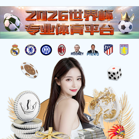
注册入口
博亚体育平台
· 体育观看更
便捷
连接你的赛事视野，打造球迷专属的数字主场。
博亚体育
平台网页版
提供多终端支持、高清视频、 实时比分与赛事
推荐，让你随时随地畅享体育内容。
网页端入口