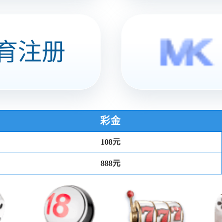
登录、行为识
WAF规则、
、设备绑定
别、服务稳
安全核心
数据加密
行为审
密、权限分级、
关键操作日志
存储隔离
踪、风险溯
新手上路 · 常见问题流程解答
看赛事，常见使用疑问一次解答，助你快速上手 博亚体育平台 体