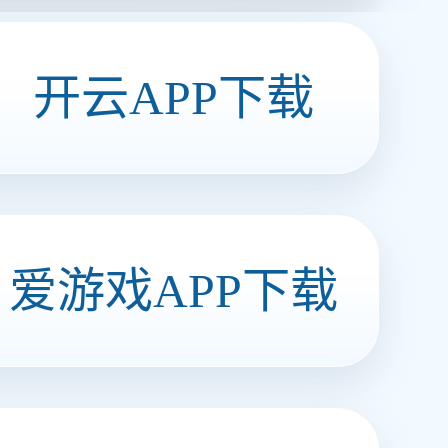
具
安全登录器
Mac 与
采用轻量化架构与加密访问机
，帮助用户稳
制，适配多种设备系统，有效
轻松绕过访
防劫持、防屏蔽，保障平台访
同步与内容
问安全性和数据一致性。
。
域的活跃趋势。