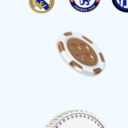
博亚体育平台
是一家面向全球市场
高清赛事直播、数据分析、多终端
平台通过多项国际安全认证，系统架
术与客服团队，确保每位用户都能
截至目前，博亚体育平台 已拥有超