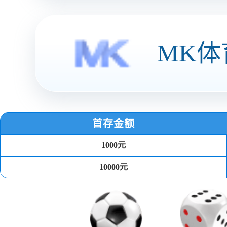
多因子
别
字段加
从注册到观