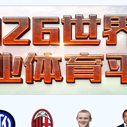
体育平台
· 体育观看
球迷专属的数字主场。
博亚体育平台网页版
提供多终端
分与赛事推荐，让你随时随地畅享体育内容。
网页端入口
下载APP