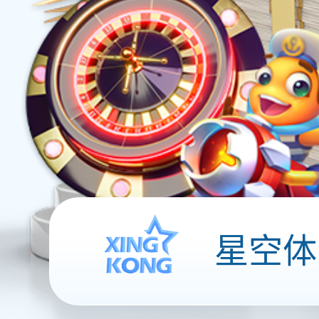
博亚体育平台全站App