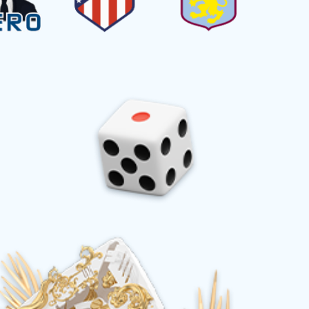
高品质的数字化观赛体验。我们整合
亚、中东、欧洲等区域建立了本地化技
问量持续增长，深受广大体育爱好者