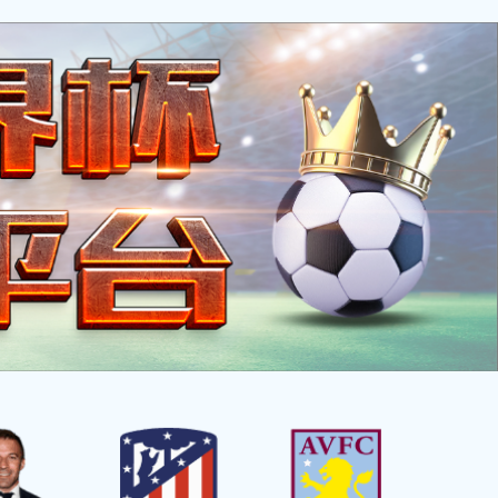
App
公司
体育
注册入口
简介
报道
更便捷
支持、高清视频、 实时比