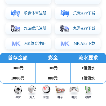
首页
体育报道
正文
法国朗斯俱乐部官方宣布，正式买断租借效力于球队的沙特
阿拉伯国脚后卫阿卜杜勒哈米德。据多家法国媒体透露，这
位27岁的后卫触发强制买断条款，买断费用为350万欧元。
这笔转会不仅标志着朗斯在夏窗尾声完成了一笔低调而务实
的引援，也让沙特足球与欧洲五大联赛之间的球员流动再次
引发关注。